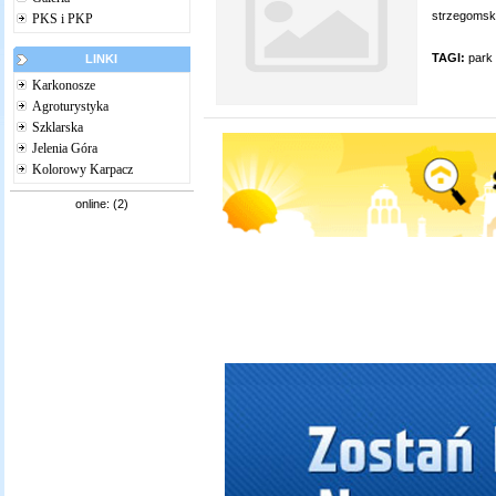
strzegomskie
PKS i PKP
TAGI:
park
LINKI
Karkonosze
Agroturystyka
Szklarska
Jelenia Góra
Kolorowy Karpacz
online: (2)