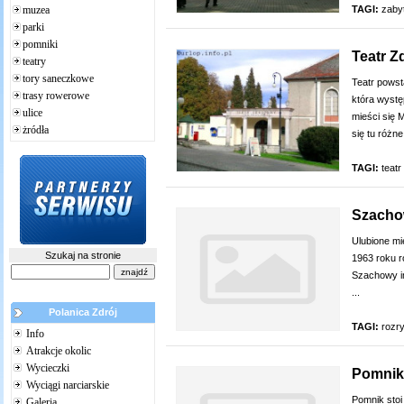
TAGI:
zaby
muzea
parki
pomniki
Teatr Z
teatry
tory saneczkowe
Teatr powst
trasy rowerowe
która wystę
ulice
mieści się 
żródła
się tu różne
TAGI:
teatr
Szacho
Ulubione mi
Szukaj na stronie
1963 roku r
Szachowy im
...
Polanica Zdrój
TAGI:
rozr
Info
Atrakcje okolic
Wycieczki
Pomnik
Wyciągi narciarskie
Pomnik stoi
Galeria