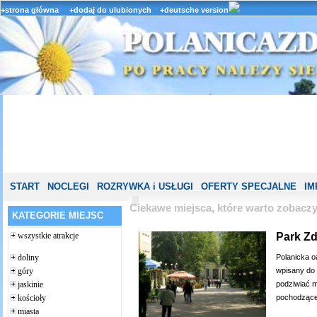
+strona główna
+dodaj do ulubionych
+deutsche version
START
NOCLEGI
ROZRYWKA i USŁUGI
OFERTY SPECJALNE
IM
Ciekawe miejsca, które warto zobacz
KATEGORIE MIEJSC
Park Z
wszystkie atrakcje
Polanicka o
doliny
wpisany do 
góry
podziwiać m
jaskinie
pochodzące 
kościoły
miasta