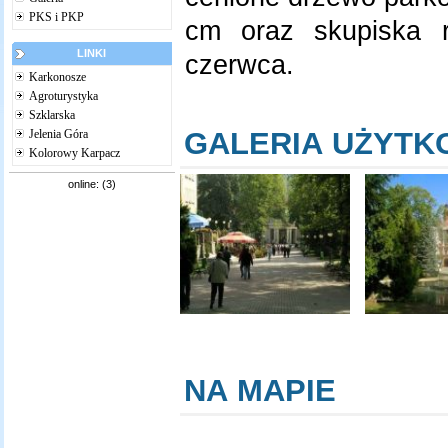
PKS i PKP
cm oraz skupiska 
LINKI
czerwca.
Karkonosze
Agroturystyka
Szklarska
GALERIA UŻYT
Jelenia Góra
Kolorowy Karpacz
online: (3)
NA MAPIE