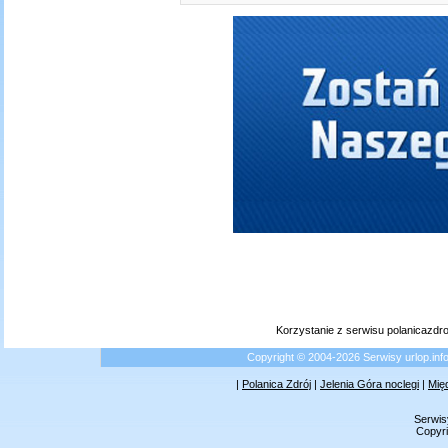
Korzystanie z serwisu polanicazdr
Copyright © 2004-2026 Serwisy urlop.i
|
Polanica Zdrój
|
Jelenia Góra noclegi
|
Mię
Serwis
Copyri