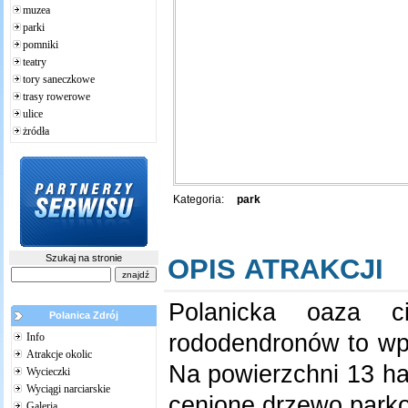
muzea
parki
pomniki
teatry
tory saneczkowe
trasy rowerowe
ulice
żródła
Kategoria:
park
Szukaj na stronie
OPIS ATRAKCJI
Polanicka oaza c
Polanica Zdrój
rododendronów to wpi
Info
Atrakcje okolic
Na powierzchni 13 ha
Wycieczki
Wyciągi narciarskie
cenione drzewo park
Galeria