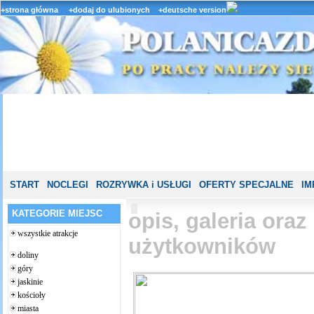
+strona główna
+dodaj do ulubionych
+deutsche version
START
NOCLEGI
ROZRYWKA i USŁUGI
OFERTY SPECJALNE
IM
KATEGORIE MIEJSC
opis, galeria ora
wszystkie atrakcje
użytkowników
doliny
góry
jaskinie
kościoły
miasta