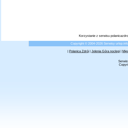
Korzystanie z serwisu polanicazdr
Copyright © 2004-2026 Serwisy urlop.i
|
Polanica Zdrój
|
Jelenia Góra noclegi
|
Mię
Serwis
Copyri