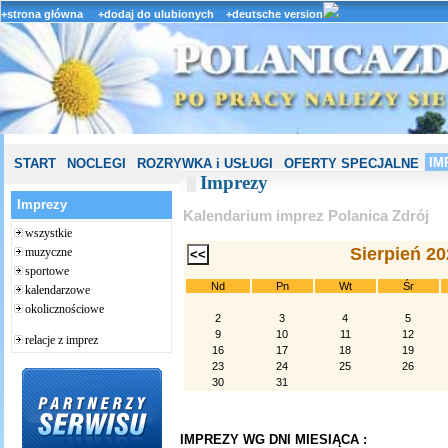
+strona główna
+dodaj do ulubionych
+deutsche version
IM
START
NOCLEGI
ROZRYWKA i USŁUGI
OFERTY SPECJALNE
Imprezy
Imprezy
Kalendarium imprez Polanica Zdrój
wszystkie
Sierpień 2
muzyczne
sportowe
Nd
Pn
Wt
Śr
kalendarzowe
okolicznościowe
2
3
4
5
9
10
11
12
relacje z imprez
16
17
18
19
23
24
25
26
30
31
IMPREZY WG DNI MIESIĄCA :