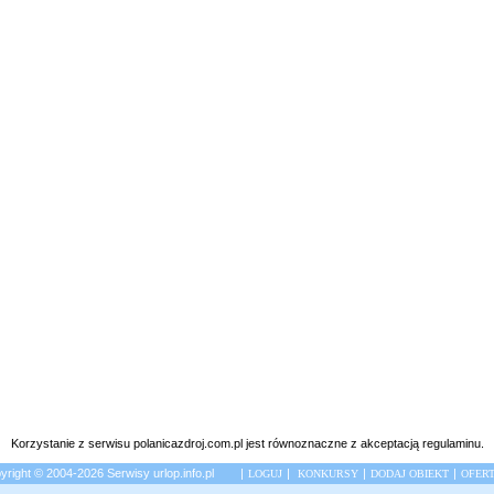
Korzystanie z serwisu polanicazdroj.com.pl jest równoznaczne z akceptacją
regulaminu
.
right © 2004-2026 Serwisy urlop.info.pl |
|
|
|
LOGUJ
KONKURSY
DODAJ OBIEKT
OFER