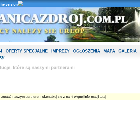
he version
I
OFERTY SPECJALNE
IMPREZY
OGŁOSZENIA
MAPA
GALERIA
zy
utucje, które są naszymi partnerami
ś zostać naszym partnerem skontakuj sie z nami więcej informacji
tutaj