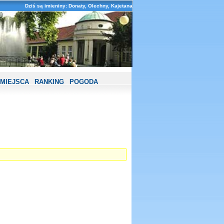
Dziś są imieniny: Donaty, Olechny, Kajetana
MIEJSCA
RANKING
POGODA