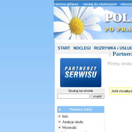
+strona główna
+dodaj do ulubionych
+deutsc
START
NOCLEGI
ROZRYWKA i USŁUG
Partner
Firmy, inst
Szukaj na stronie
Jeśli chciałby
Polanica Zdrój
Info
Atrakcje okolic
Wycieczki