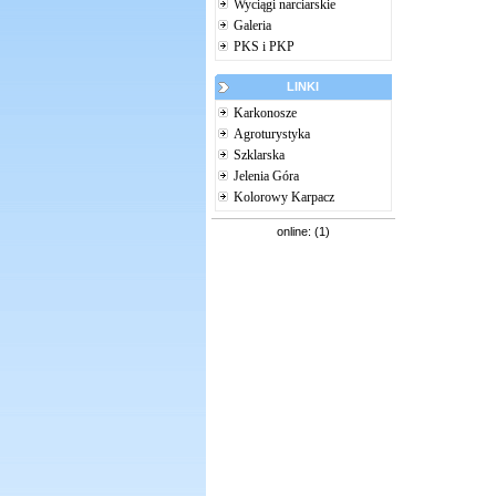
Wyciągi narciarskie
Galeria
PKS i PKP
LINKI
Karkonosze
Agroturystyka
Szklarska
Jelenia Góra
Kolorowy Karpacz
online: (1)