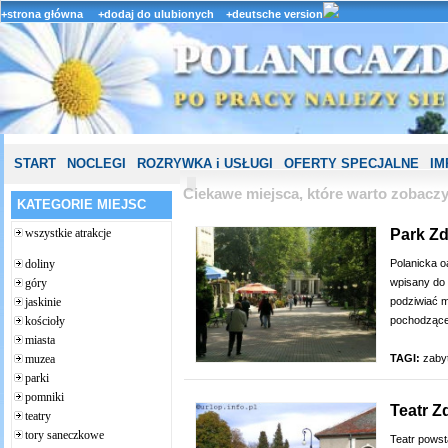
+strona główna
+dodaj do ulubionych
+deutsche version
START
NOCLEGI
ROZRYWKA i USŁUGI
OFERTY SPECJALNE
IM
Ciekawe miejsca, które warto zobacz
KATEGORIE MIEJSC
Park Z
wszystkie atrakcje
Polanicka o
doliny
wpisany do 
góry
podziwiać m
jaskinie
pochodzące 
kościoły
miasta
TAGI:
zaby
muzea
parki
pomniki
Teatr Z
teatry
tory saneczkowe
Teatr powst