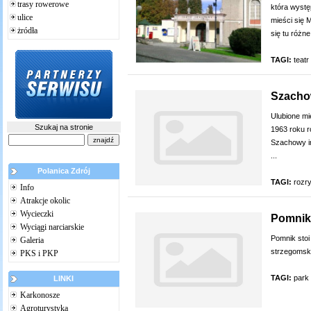
trasy rowerowe
która wystę
ulice
mieści się 
żródła
się tu różne
TAGI:
teatr
Szacho
Ulubione mi
Szukaj na stronie
1963 roku r
Szachowy im
...
Polanica Zdrój
TAGI:
rozr
Info
Atrakcje okolic
Wycieczki
Pomnik
Wyciągi narciarskie
Pomnik stoi
Galeria
strzegomskie
PKS i PKP
TAGI:
park
LINKI
Karkonosze
Agroturystyka