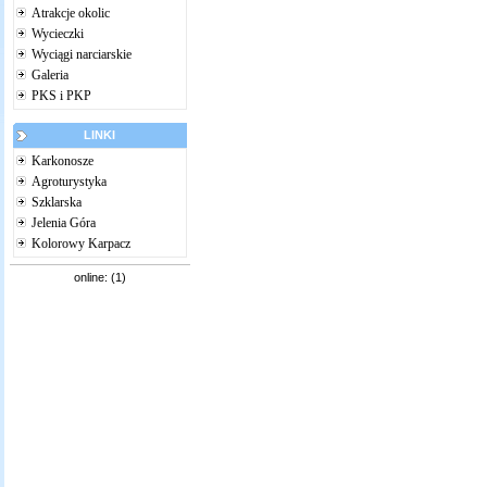
Atrakcje okolic
Wycieczki
Wyciągi narciarskie
Galeria
PKS i PKP
LINKI
Karkonosze
Agroturystyka
Szklarska
Jelenia Góra
Kolorowy Karpacz
online: (1)