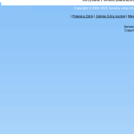
Korzystanie z serwisu polanicazdr
Copyright © 2004-2026 Serwisy urlop.i
|
Polanica Zdrój
|
Jelenia Góra noclegi
|
Mię
Serwis
Copyri