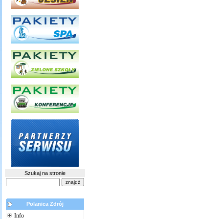
Szukaj na stronie
Polanica Zdrój
Info