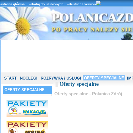
+strona główna
+dodaj do ulubionych
+deutsche version
OFERTY SPECJALNE
START
NOCLEGI
ROZRYWKA i USŁUGI
IM
Oferty specjalne
OFERTY SPECJALNE
Oferty specjalne - Polanica Zdrój