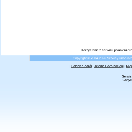
Korzystanie z serwisu polanicazdr
Copyright © 2004-2026 Serwisy urlop.i
|
Polanica Zdrój
|
Jelenia Góra noclegi
|
Mię
Serwis
Copyri