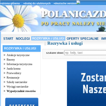
+strona główna
+dodaj do ulubionych
+deutsche version
ROZRYWKA i USŁUGI
START
NOCLEGI
OFERTY SPECJALNE
IM
Rozrywka i usługi
ROZRYWKA I USŁUGI
szukane słowo
Atrakcje turystyczne
Baseny
Informacja turystyczna
Jazda konna
Przewodnicy
Restauracje
Szkoły narciarskie
Wyciągi narciarskie
Wypożyczalnie rowerów