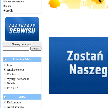
trasy rowerowe
ulice
żródła
Szukaj na stronie
Polanica Zdrój
Info
Atrakcje okolic
Wycieczki
Wyciągi narciarskie
Galeria
PKS i PKP
LINKI
Karkonosze
Agroturystyka