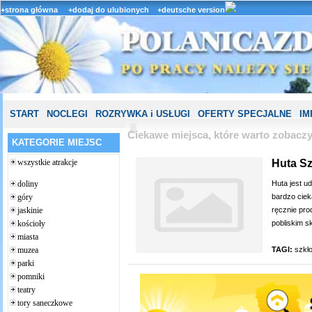
+strona główna
+dodaj do ulubionych
+deutsche version
START
NOCLEGI
ROZRYWKA i USŁUGI
OFERTY SPECJALNE
IM
Ciekawe miejsca, które warto zobacz
KATEGORIE MIEJSC
Huta Sz
wszystkie atrakcje
Huta jest u
doliny
bardzo ciek
góry
ręcznie pro
jaskinie
pobliskim skl
kościoły
miasta
TAGI:
szkł
muzea
parki
pomniki
teatry
tory saneczkowe