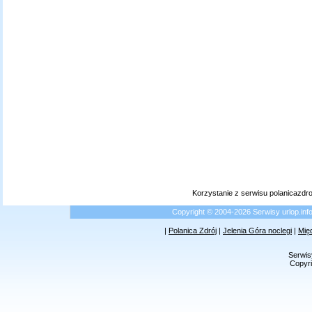
Korzystanie z serwisu polanicazdr
Copyright © 2004-2026 Serwisy urlop.i
|
Polanica Zdrój
|
Jelenia Góra noclegi
|
Mię
Serwis
Copyri