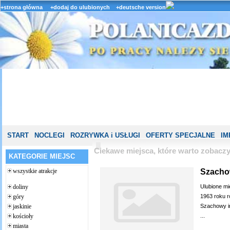
+strona główna
+dodaj do ulubionych
+deutsche version
START
NOCLEGI
ROZRYWKA i USŁUGI
OFERTY SPECJALNE
IM
Ciekawe miejsca, które warto zobacz
KATEGORIE MIEJSC
Szacho
wszystkie atrakcje
Ulubione mi
doliny
1963 roku r
góry
Szachowy im
jaskinie
...
kościoły
miasta