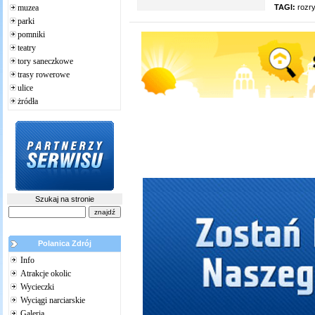
TAGI:
rozr
muzea
parki
pomniki
teatry
tory saneczkowe
trasy rowerowe
ulice
żródła
Szukaj na stronie
Polanica Zdrój
Info
Atrakcje okolic
Wycieczki
Wyciągi narciarskie
Galeria