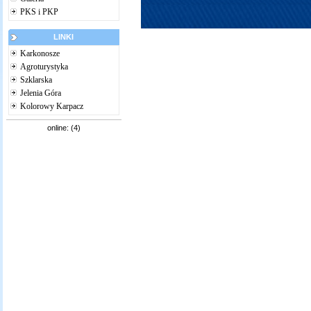
PKS i PKP
LINKI
Karkonosze
Agroturystyka
Szklarska
Jelenia Góra
Kolorowy Karpacz
online: (4)