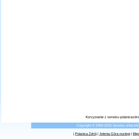
Korzystanie z serwisu polanicazdr
Copyright © 2004-2026 Serwisy urlop.i
|
Polanica Zdrój
|
Jelenia Góra noclegi
|
Mię