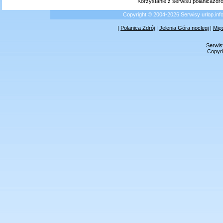
Korzystanie z serwisu polanicazdr
Copyright © 2004-2026 Serwisy urlop.i
|
Polanica Zdrój
|
Jelenia Góra noclegi
|
Mię
Serwis
Copyri