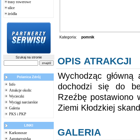
trasy rowerowe
ulice
żródła
Kategoria:
pomnik
Szukaj na stronie
OPIS ATRAKCJI
Wychodząc główną al
Polanica Zdrój
dochodzi się do be
Info
Atrakcje okolic
Rzeźbę postawiono w
Wycieczki
Wyciągi narciarskie
Ziemi Kłodzkiej skan
Galeria
PKS i PKP
LINKI
GALERIA
Karkonosze
Agroturystyka