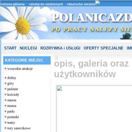
+strona główna
+dodaj do ulubionych
+deutsche version
START
NOCLEGI
ROZRYWKA i USŁUGI
OFERTY SPECJALNE
IM
KATEGORIE MIEJSC
opis, galeria ora
wszystkie atrakcje
użytkowników
doliny
góry
jaskinie
kościoły
miasta
muzea
parki
pomniki
teatry
tory saneczkowe