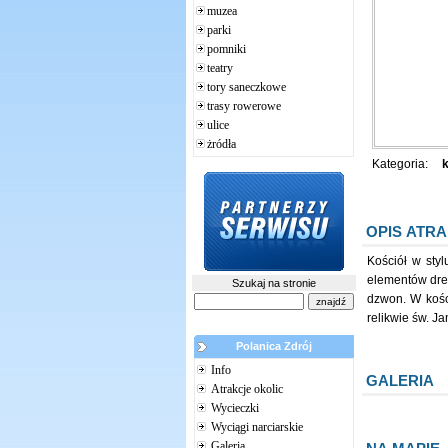
muzea
parki
pomniki
teatry
tory saneczkowe
trasy rowerowe
ulice
żródła
Kategoria:
k
OPIS ATRA
Kościół w sty
elementów drew
Szukaj na stronie
dzwon. W kośc
relikwie św. Ja
Polanica Zdrój
Info
GALERIA
Atrakcje okolic
Wycieczki
Wyciągi narciarskie
Galeria