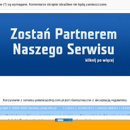
e (*) są wymagane. Komentarze skrajnie obraźliwe nie będą zamieszczane.
Korzystanie z serwisu polanicazdroj.com.pl jest równoznaczne z akceptacją
regulaminu
.
right © 2004-2026 Serwisy urlop.info.pl |
|
|
|
LOGUJ
KONKURSY
DODAJ OBIEKT
OFER
nica Zdrój
|
Jelenia Góra noclegi
|
Międzyzdroje
|
Urlop w Polsce
|
Jelenia Góra
|
Noclegi w P
 przeglądarki. Prosimy również o zapoznanie się z aktualną
polityką prywatności
strony.
Serwisy turystyczne popracy.pl
Copyright © 2004 - 2026 Tenet