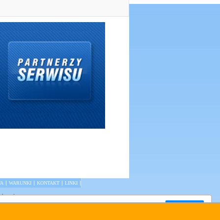
|
|
|
|
TA
WARUNKI
KONTAKT
LINKI
olsce
|
Zamknij okno