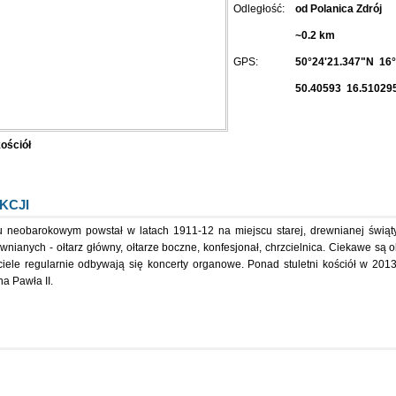
Odległość:
od Polanica Zdrój
~0.2 km
GPS:
50°24'21.347"N 16°
50.40593 16.51029
ościół
KCJI
lu neobarokowym powstał w latach 1911-12 na miejscu starej, drewnianej świąty
nianych - ołtarz główny, ołtarze boczne, konfesjonał, chrzcielnica. Ciekawe są 
iele regularnie odbywają się koncerty organowe. Ponad stuletni kościół w 2013
na Pawła II.