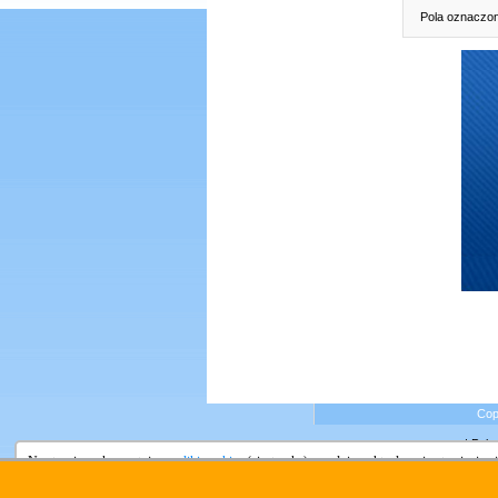
Pola oznaczon
Copy
|
Pola
Na stronie wykorzystujemy
pliki cookies
(ciasteczka), zgodnie z aktualnymi ustawieniami