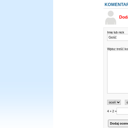
KOMENTA
Dod
Imię lub nick
Wpisz treść k
4 + 2 =