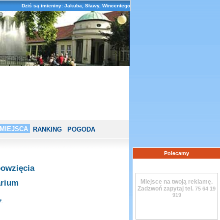
Dziś są imieniny: Jakuba, Sławy, Wincentego
MIEJSCA
RANKING
POGODA
Polecamy
owzięcia
arium
Miejsce na twoją reklamę.
Zadzwoń zapytaj tel.
75 64 19
919
e.