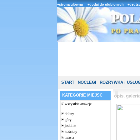
+strona główna
+dodaj do ulubionych
+deutsc
START
NOCLEGI
ROZRYWKA i USŁUG
KATEGORIE MIEJSC
opis, galer
wszystkie atrakcje
doliny
góry
jaskinie
kościoły
miasta