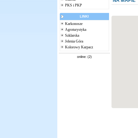
NA MAPIE
PKS i PKP
LINKI
Karkonosze
Agroturystyka
Szklarska
Jelenia Góra
Kolorowy Karpacz
online: (2)