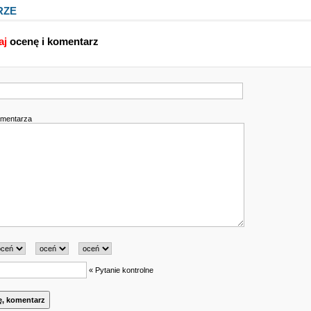
RZE
aj
ocenę i komentarz
omentarza
« Pytanie kontrolne