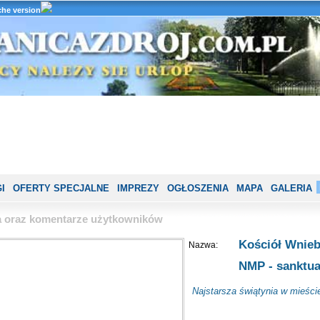
he version
I
OFERTY SPECJALNE
IMPREZY
OGŁOSZENIA
MAPA
GALERIA
ia oraz komentarze użytkowników
Kościół Wnieb
Nazwa:
NMP - sanktu
Najstarsza świątynia w mieści