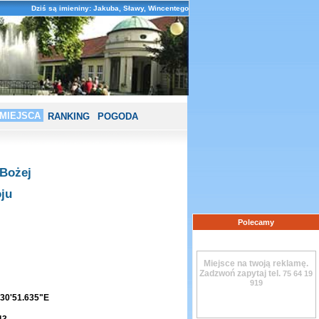
Dziś są imieniny: Jakuba, Sławy, Wincentego
MIEJSCA
RANKING
POGODA
 Bożej
ju
Polecamy
Miejsce na twoją reklamę.
Zadzwoń zapytaj tel.
75 64 19
919
30'51.635"E
43