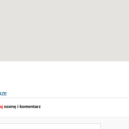
RZE
aj
ocenę i komentarz