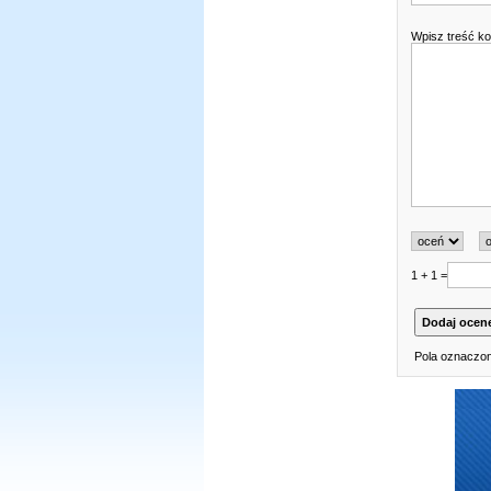
Wpisz treść k
1 + 1 =
Pola oznaczon