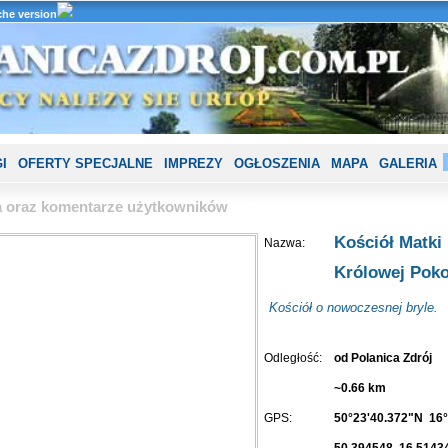
he version
I
OFERTY SPECJALNE
IMPREZY
OGŁOSZENIA
MAPA
GALERIA
ia oraz komentarze użytkowników
Kościół Matki
Nazwa:
Królowej Poko
Kościół o nowoczesnej bryle.
Odległość:
od Polanica Zdrój
~0.66 km
GPS:
50°23'40.372"N 16°
50.394548 16.5143