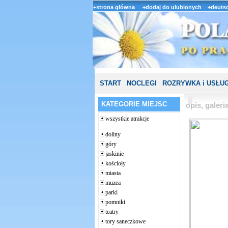
+strona główna
+dodaj do ulubionych
+deutsc
START
NOCLEGI
ROZRYWKA i USŁUG
KATEGORIE MIEJSC
opis, galer
wszystkie atrakcje
doliny
góry
jaskinie
kościoły
miasta
muzea
parki
pomniki
teatry
tory saneczkowe