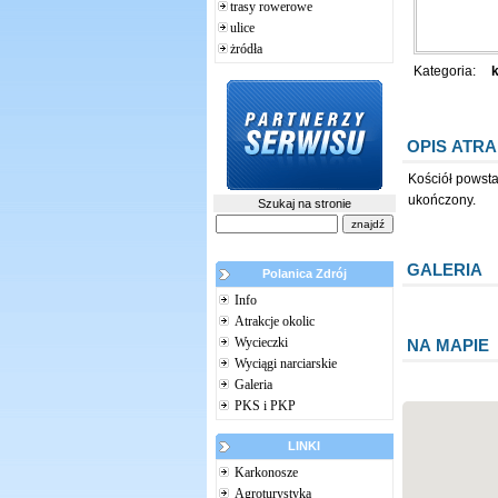
trasy rowerowe
ulice
żródła
Kategoria:
k
OPIS ATRA
Kościół powsta
ukończony.
Szukaj na stronie
GALERIA
Polanica Zdrój
Info
Atrakcje okolic
Wycieczki
NA MAPIE
Wyciągi narciarskie
Galeria
PKS i PKP
LINKI
Karkonosze
Agroturystyka